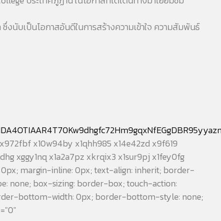
 College ประเทศภูฏาน ในโอกาสที่ได้เดินทางมาเยี่ยมชม
ึ่งนับเป็นโอกาสอันดีในการสร้างความเข้าใจ ความสัมพันธ์
DA4OTIAAR4T70Kw9dhgfc72Hm9gqxNfEGgDBR95yyazn
fhl x972fbf x10w94by x1qhh985 x14e42zd x9f619
dhg xggy1nq x1a2a7pz xkrqix3 x1sur9pj x1fey0fg
 0px; margin-inline: 0px; text-align: inherit; border-
ype: none; box-sizing: border-box; touch-action:
border-bottom-width: 0px; border-bottom-style: none;
x="0"