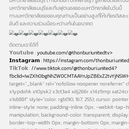
มหาวิทยาลัยธนบุรี (Thonburi University) รู้สึกยินดีและเป
มหาวิทยาลัยธนบุรีและทีมฟุตบอลของมหาวิทยาลัยในวันนี้
ทางมหาวิทยาลัยขอขอบคุณท่านเป็นอย่างสูงที่ให้เกียรติสละ
อันดี และความร่วมมือระหว่างกันในอนาคต
ติดตามเราได้ที่
𝗬𝗼𝘂𝘁𝘂𝗯𝗲 :
youtube.com/@thonburiunitedtv>
𝗜𝗻𝘀𝘁𝗮𝗴𝗿𝗮𝗺 :
https://instagram.com/thonburi.unite
𝗧𝗶𝗸𝗧𝗼𝗸 :
//www.tiktok.com/@thonburi.united4?
fbclid=IwZXh0bgNhZW0CMTAAYnJpZBExZ2tvYjNS
target="_blank" rel="nofollow noopener noreferrer" 
x1ypdohk xt0psk2 x3ct3a4 xdj266r x14z9mp xat24cr x
x1s688f" style="color: rgb(90, 167, 255); cursor: pointe
inline-style: none; padding-inline: 0px; -webkit-tap-h
manipulation; background-color: transparent; displa
border-top-width: 0px; margin-bottom: 0px; margin-to