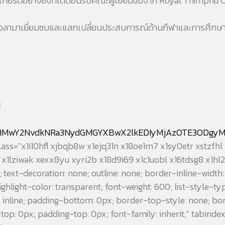
็นเกียรติอย่างยิ่งที่ได้ต้อนรับคณะผู้เยี่ยมชมจาก Royal Thimphu
เวลามาเยี่ยมชมและแลกเปลี่ยนประสบการณ์ด้านกีฬาและการศึกษา ซ
d
WHMwY2NvdkNRa3NydGMGYXBwX2lkEDIyMjAzOTE3ODgyM
class="x1i10hfl xjbqb8w x1ejq31n x18oe1m7 x1sy0etr xstz
1lziwak xexx8yu xyri2b x18d9i69 x1c1uobl x16tdsg8 x1hl2
r; text-decoration: none; outline: none; border-inline-width:
ighlight-color: transparent; font-weight: 600; list-style-t
y: inline; padding-bottom: 0px; border-top-style: none; 
p: 0px; padding-top: 0px; font-family: inherit;" tabinde