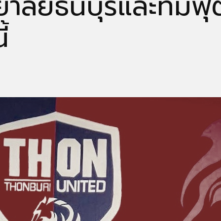
ยาลัยธนบุรีและทีม
้