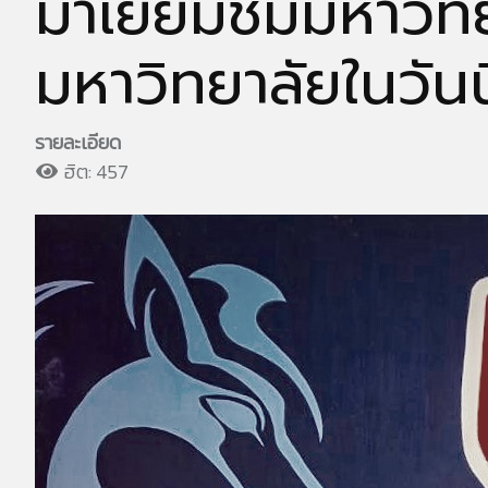
มาเยี่ยมชมมหาวิท
มหาวิทยาลัยในวันนี
รายละเอียด
ฮิต: 457