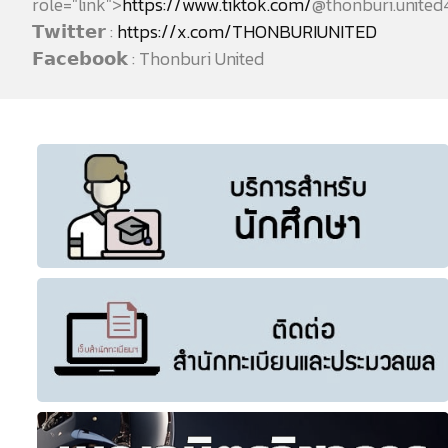
role="link">
https://www.tiktok.com/
@thonburi.united
𝗧𝘄𝗶𝘁𝘁𝗲𝗿 :
https://x.com/THONBURIUNITED
𝗙𝗮𝗰𝗲𝗯𝗼𝗼𝗸 : Thonburi United